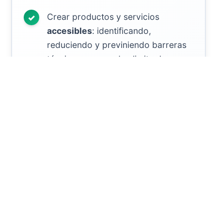
Crear productos y servicios
accesibles
: identificando,
reduciendo y previniendo barreras
técnicas que puedan limitar la
participación.
Desarrollar soluciones
sostenibles
:
con enfoque a largo plazo y
capacidad de adaptación a distintos
contextos.
Diseñar experiencias
inclusivas
:
pensadas desde y para la
diversidad humana